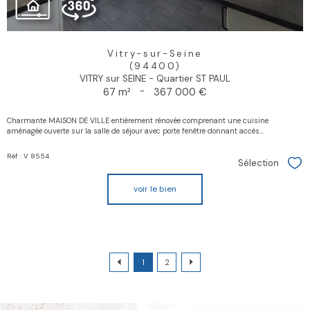
Vitry-sur-Seine
(94400)
VITRY sur SEINE - Quartier ST PAUL
67 m²
-
367 000 €
Charmante MAISON DE VILLE entièrement rénovée comprenant une cuisine
aménagée ouverte sur la salle de séjour avec porte fenêtre donnant accès...
Réf : V 8554
Sélection
Sél
voir le bien
1
2