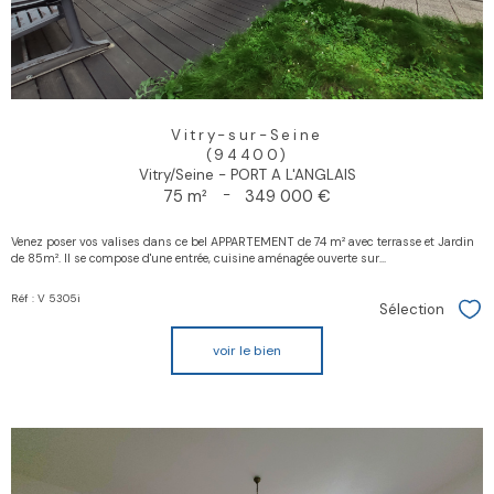
Vitry-sur-Seine
(94400)
Vitry/Seine - PORT A L'ANGLAIS
75 m²
-
349 000 €
Venez poser vos valises dans ce bel APPARTEMENT de 74 m² avec terrasse et Jardin
de 85m². Il se compose d'une entrée, cuisine aménagée ouverte sur...
Réf : V 5305i
Sélection
Sél
voir le bien