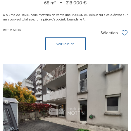
68 m²
-
318 000 €
A 5 kms de PARIS, nous mettons en vente une MAISON du début du siècle, élevée sur
un sous-sol total avec une pièce d'appoint, buanderie /...
Réf : V 5336i
Sélection
Sél
voir le bien