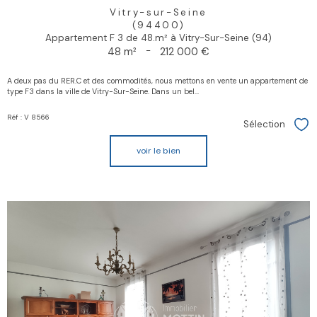
Vitry-sur-Seine
(94400)
Appartement F 3 de 48.m² à Vitry-Sur-Seine (94)
48 m²
-
212 000 €
A deux pas du RER.C et des commodités, nous mettons en vente un appartement de
type F3 dans la ville de Vitry-Sur-Seine. Dans un bel...
Réf : V 8566
Sélection
Sél
voir le bien