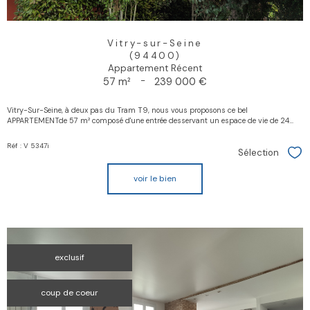
Vitry-sur-Seine
(94400)
Appartement Récent
57 m²
-
239 000 €
Vitry-Sur-Seine, à deux pas du Tram T9, nous vous proposons ce bel
APPARTEMENTde 57 m² composé d'une entrée desservant un espace de vie de 24...
Réf : V 5347i
Sélection
Sél
voir le bien
exclusif
coup de coeur