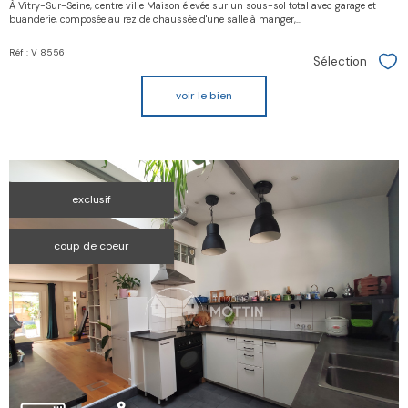
À Vitry-Sur-Seine, centre ville Maison élevée sur un sous-sol total avec garage et
buanderie, composée au rez de chaussée d'une salle à manger,...
Réf : V 8556
Sélection
Sél
voir le bien
exclusif
coup de coeur