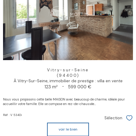
Vitry-sur-Seine
(94400)
À Vitry-Sur-Seine, immobilier de prestige : villa en vente
123 m²
-
599 000 €
Nous vous proposons cette belle MAISON avec beaucoup de charme, idéale pour
accueillir votre famille. Elle se compose en rez-de-chaussée...
Réf : V 5340i
Sélection
Sél
voir le bien