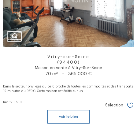
Vitry-sur-Seine
(94400)
Maison en vente à Vitry-Sur-Seine
70 m²
-
365 000 €
Dans le secteur privilégié du parc proche de toutes les commodités et des transports
12 minutes du RER.C. Cette maison est édifié sur un...
Réf : V 8538
Sélection
Sél
voir le bien