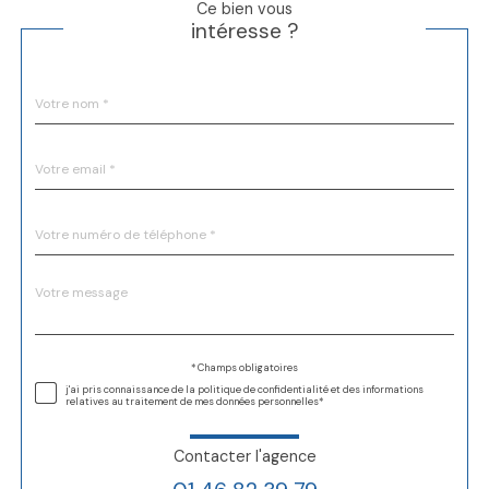
ce bien vous
intéresse ?
Nom
Fieldset
*
par
défaut
email
*
Téléphone
*
Message
Fieldset
*
par
défaut
Validation
* Champs obligatoires
j'ai pris connaissance de la politique de confidentialité et des informations
relatives au traitement de mes données personnelles*
contacter l'agence