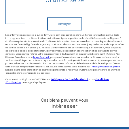
01 46 82 39 79
Validation
envoyer
Les informations recueillies sur ce formulaire sont enregistrées dans un fichier informatisé par La Boite
Immo agissant comme Sous-traitant du traitement pour la gestion de la clientèle/prospects de l'Agence /
du Réseau qui reste Responsable du Traitement de vos Données personnelles. La base légale du traitement
repose sur l'intérêt légitime de l'Agence / du Réseau. Elles sont conservées jusqu'à demande de suppression
et sont destinées à l'Agence / au Réseau. Conformément à la loi « informatique et libertés », vous disposez
des droits d’accès, de rectification, d’effacement, d’opposition, de limitation et de portabilité de vos
données. Vous pouvez retirer votre consentement à tout moment en contactant directement l’Agence / Le
Réseau. Consultez le site
https://cnil.fr/fr
pour plus d’informations sur vos droits. Si vous estimez, après
avoir contacté l'Agence / le Réseau, que vos droits « Informatique et Libertés » ne sont pas respectés, vous
pouvez adresser une réclamation à la CNIL. Nous vous informons de l’existence de la liste d'opposition au
démarchage téléphonique « Bloctel », sur laquelle vous pouvez vous inscrire ici :
https://www.bloctel.gouv.fr
.
Dans le cadre de la protection des Données personnelles, nous vous invitons à ne pas inscrire de Données
sensibles dans le champ de saisie libre.
Ce site est protégé par reCAPTCHA, les
Politiques de Confidentialité
et es
Conditions
d'utilisation
de Google s'appliquent.
ces biens peuvent vous
intéresser