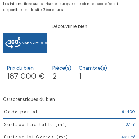
Les informations sur les risques auxquels ce bien est exposé sont
disponibles sur le site
Géorisques
découvrir le bien
visite virtuelle
Prix du bien
Pièce(s)
Chambre(s)
167 000 €
2
1
caractéristiques du bien
Caractéristiques
Valeurs
94400
Code postal
37 m²
Surface habitable (m²)
37,24 m²
Surface loi Carrez (m²)