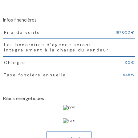
infos financières
Caractéristiques
Valeurs
167 000 €
Prix de vente
Les honoraires d'agence seront
intégralement à la charge du vendeur
50 €
Charges
945 €
Taxe foncière annuelle
bilans énergétiques