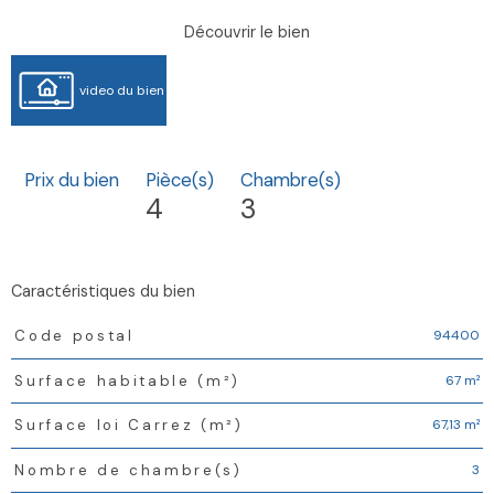
découvrir le bien
video du bien
Prix du bien
Pièce(s)
Chambre(s)
4
3
caractéristiques du bien
Caractéristiques
Valeurs
94400
Code postal
67 m²
Surface habitable (m²)
67,13 m²
Surface loi Carrez (m²)
3
Nombre de chambre(s)