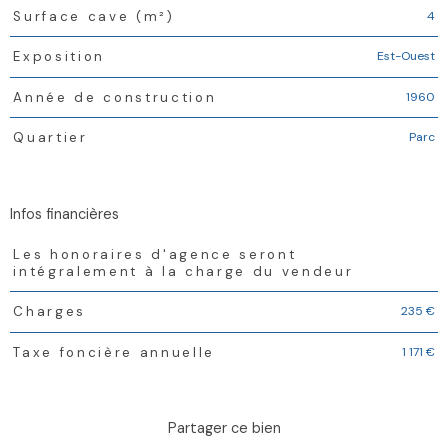
4
Surface cave (m²)
Est-Ouest
Exposition
1960
Année de construction
Parc
Quartier
infos financières
Caractéristiques
Valeurs
Les honoraires d'agence seront
intégralement à la charge du vendeur
235 €
Charges
1 171 €
Taxe foncière annuelle
partager ce bien